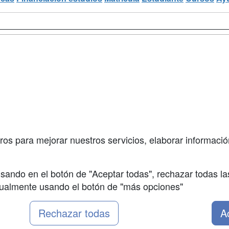
a
Masters y
Contactar
Postgrados
enes somos
Confidenciali
Cursos FP
fas publicidad
Aviso legal
Conferencias
so Usuarios
Copyleft
Carreras
so Centros
Universitarias
ros para mejorar nuestros servicios, elaborar información
Oposiciones
sando en el botón de "Aceptar todas", rechazar todas la
nualmente usando el botón de "más opciones"
Rechazar todas
A