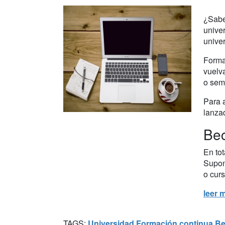
¿Sab
unive
univer
Forma
vuelv
o sem
Para 
lanza
Bec
En to
Supo
o curs
leer 
TAGS:
Universidad
Formación continua
Be