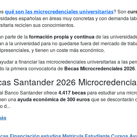
es
? Son
curs
qué son las microcredenciales universitarias
rsidades españolas en áreas muy concretas y con demanda labor
sitaria reciclen sus conocimientos.
n parte de la
formación propia y continua
de las universidade
an a la universidad para no quedarse fuera del mercado de trab
ipresenciales, y tienen un coste más económico.
ayudar a financiar las microcredenciales universitarias a las p
do la primera convocatoria de
Becas Microcredenciales 2026
as Santander 2026 Microcredenciale
tal Banco Santander ofrece
4.417 becas
para estudiar una micr
nen una
ayuda económica de 300 euros
que se descontarán de
o d...
más
cas
Financiación estudios
Matrícula
Estudiante
Cursos
Ay