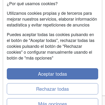
¿Por qué usamos cookies?
Aviso legal
Copyleft
Utilizamos cookies propias y de terceros para
mejorar nuestros servicios, elaborar información
estadística y evitar repeticiones de anuncios
Puedes aceptar todas las cookies pulsando en
Grupo formazion:
el botón de "Aceptar todas", rechazar todas las
cookies pulsando el botón de "Rechazar
cookies" o configurar manualmente usando el
botón de "más opciones"
Aceptar todas
Rechazar todas
Copyright 2000-2026 Formazion Web, S.L. - Calle
Fermín Caballero, 62 - 28034 Madrid Tel: 91 533 70 78
Más opciones