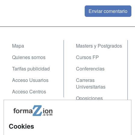
Mapa
Masters y Postgrados
Quienes somos
Cursos FP
Tarifas publicidad
Conferencias
Acceso Usuarios
Carreras
Universitarias
Acceso Centros
Oposiciones
SÍGUENOS EN:
Contactar
Cookies
Confidencialidad