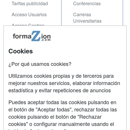
Tarifas publicidad
Conferencias
Acceso Usuarios
Carreras
Universitarias
Acceso Centros
Oposiciones
SÍGUENOS EN:
Contactar
Cookies
Confidencialidad
¿Por qué usamos cookies?
Aviso legal
Utilizamos cookies propias y de terceros para
mejorar nuestros servicios, elaborar información
Copyleft
estadística y evitar repeticiones de anuncios
Puedes aceptar todas las cookies pulsando en
el botón de "Aceptar todas", rechazar todas las
Grupo formazion:
cookies pulsando el botón de "Rechazar
cookies" o configurar manualmente usando el