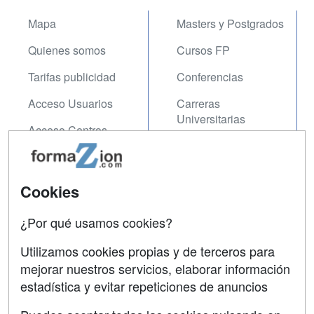
Mapa
Masters y Postgrados
Quienes somos
Cursos FP
Tarifas publicidad
Conferencias
Acceso Usuarios
Carreras
Universitarias
Acceso Centros
Oposiciones
SÍGUENOS EN:
Contactar
Cookies
Confidencialidad
¿Por qué usamos cookies?
Aviso legal
Utilizamos cookies propias y de terceros para
Copyleft
mejorar nuestros servicios, elaborar información
estadística y evitar repeticiones de anuncios