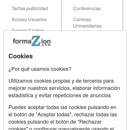
Tarifas publicidad
Conferencias
Acceso Usuarios
Carreras
Universitarias
Acceso Centros
Oposiciones
SÍGUENOS EN:
Contactar
Cookies
Confidencialidad
¿Por qué usamos cookies?
Aviso legal
Utilizamos cookies propias y de terceros para
Copyleft
mejorar nuestros servicios, elaborar información
estadística y evitar repeticiones de anuncios
Puedes aceptar todas las cookies pulsando en
el botón de "Aceptar todas", rechazar todas las
Grupo formazion:
cookies pulsando el botón de "Rechazar
cookies" o configurar manualmente usando el