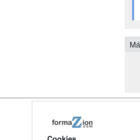
Má
Map
Qui
Tari
Cookies