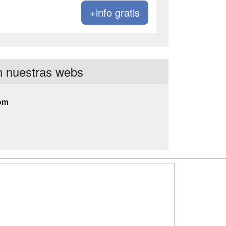
+info gratis
 nuestras webs
om
SÍGUENOS EN:
dad