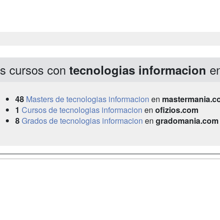
s cursos con
en
tecnologias informacion
48
Masters de tecnologias informacion
en
mastermania.c
1
Cursos de tecnologias informacion
en
ofizios.com
8
Grados de tecnologias informacion
en
gradomania.com
a
Masters y
Contactar
Postgrados
enes somos
Confidenciali
Cursos FP
fas publicidad
Aviso legal