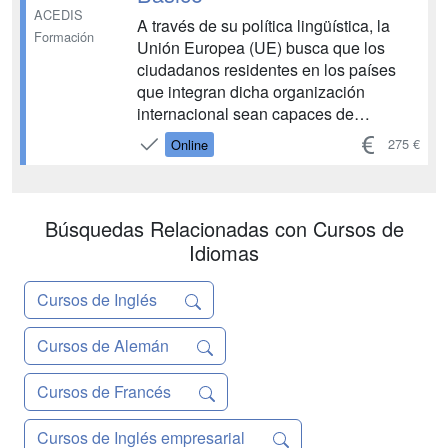
ACEDIS
A través de su política lingüística, la
Formación
Unión Europea (UE) busca que los
ciudadanos residentes en los países
que integran dicha organización
internacional sean capaces de
comunicarse, al menos, en dos
275 €
Online
lenguas, además de en la materna.
Optar por formarse en francés, es una
alternativa altamente recomendable,
dado que este idioma ...
Búsquedas Relacionadas con Cursos de
Idiomas
Cursos de Inglés
Cursos de Alemán
Cursos de Francés
Cursos de Inglés empresarial