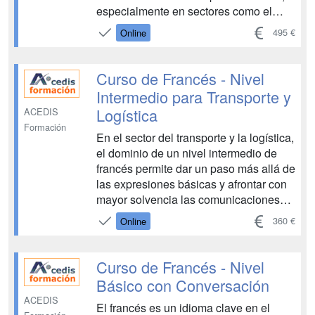
especialmente en sectores como el
transporte y la logística, donde el
495 €
Online
contacto con empresas, proveedores y
clientela de países francófonos es
habitual. En este contexto, disponer de
Curso de Francés - Nivel
nociones básicas de francés facilita la...
Intermedio para Transporte y
Logística
ACEDIS
Formación
En el sector del transporte y la logística,
el dominio de un nivel intermedio de
francés permite dar un paso más allá de
las expresiones básicas y afrontar con
mayor solvencia las comunicaciones
profesionales del día a día. La relación
360 €
Online
con empresas, operadores y clientela
de países francófonos hace cada vez
más necesario desenvolverse con
Curso de Francés - Nivel
fluidez, ...
Básico con Conversación
ACEDIS
El francés es un idioma clave en el