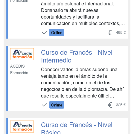
Formación
ámbito profesional e internacional.
Dominarlo te abrirá nuevas
oportunidades y facilitará la
comunicación en múltiples contextos,
desde viajes hasta negocios. Este
495 €
Online
curso te permitirá aprender francés de
manera progresiva con unidades
didácticas de alta calidad, audios y
Curso de Francés - Nivel
videos ...
Intermedio
ACEDIS
Conocer varios idiomas supone una
Formación
ventaja tanto en el ámbito de la
comunicación, como en el de los
negocios o en de la diplomacia. De ahí
que resulte especialmente útil el
aprendizaje de nuevas lenguas. La
325 €
Online
francesa, la segunda más utilizada en
las relaciones internacionales, es
hablada por más de 237 mil...
Curso de Francés - Nivel
Básico