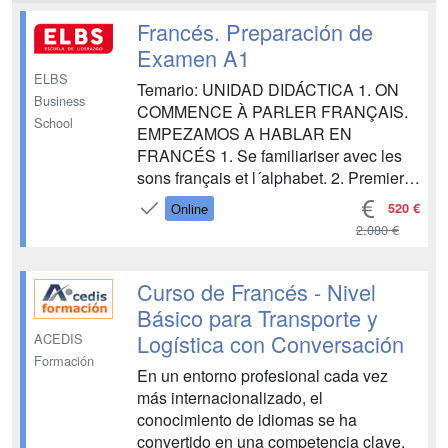
Francés. Preparación de
Examen A1
ELBS
Temario: UNIDAD DIDÁCTICA 1. ON
Business
COMMENCE À PARLER FRANÇAIS.
School
EMPEZAMOS A HABLAR EN
FRANCÉS 1. Se familiariser avec les
sons français et l´alphabet. 2. Premiers
mots Français. 3. Premières réflexions
520 €
Online
lexicales, phonologiques et
2.080 €
grammaticales. UNIDAD DIDÁCTICA 2.
PARLONS FRANÇAIS.
PRÉSENTONS-NOUS. HABLAMOS
Curso de Francés - Nivel
FRANCÉS. NOS PRESENTAMOS 1.
Básico para Transporte y
Compréhension Orale...
Logística con Conversación
ACEDIS
Formación
En un entorno profesional cada vez
más internacionalizado, el
conocimiento de idiomas se ha
convertido en una competencia clave,