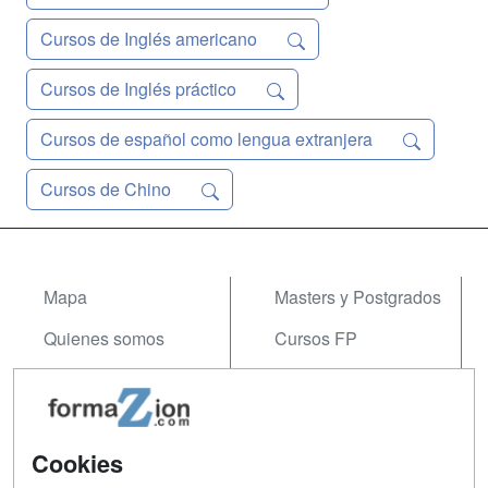
Cursos de Inglés americano
Cursos de Inglés práctico
Cursos de español como lengua extranjera
Cursos de Chino
Mapa
Masters y Postgrados
Quienes somos
Cursos FP
Tarifas publicidad
Conferencias
Acceso Usuarios
Carreras
Universitarias
Cookies
Acceso Centros
Oposiciones