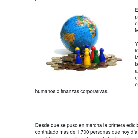
E
p
d
M
Y
t
l
l
a
e
c
humanos o finanzas corporativas.
Desde que se puso en marcha la primera edici
contratado más de 1.700 personas que hoy día 