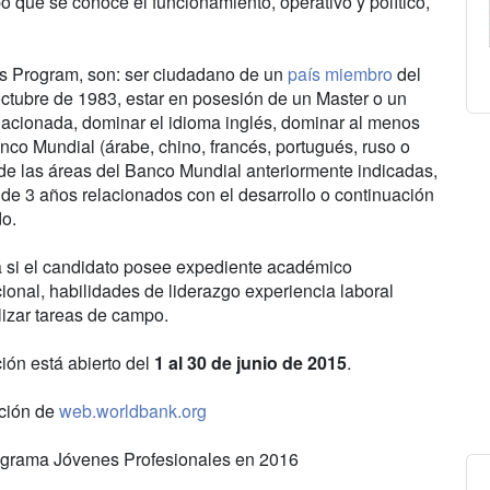
o que se conoce el funcionamiento, operativo y político,
ls Program, son: ser ciudadano de un
país miembro
del
octubre de 1983, estar en posesión de un Master o un
relacionada, dominar el idioma inglés, dominar al menos
nco Mundial (árabe, chino, francés, portugués, ruso o
 de las áreas del Banco Mundial anteriormente indicadas,
 de 3 años relacionados con el desarrollo o continuación
do.
á si el candidato posee expediente académico
cional, habilidades de liderazgo experiencia laboral
lizar tareas de campo.
ción está abierto del
1 al 30 de junio de 2015
.
ación de
web.worldbank.org
rograma Jóvenes Profesionales en 2016