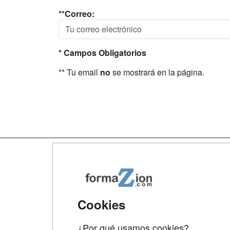
**Correo:
* Campos Obligatorios
** Tu email
no
se mostrará en la página.
Map
Qui
Tari
Cookies
Acce
¿Por qué usamos cookies?