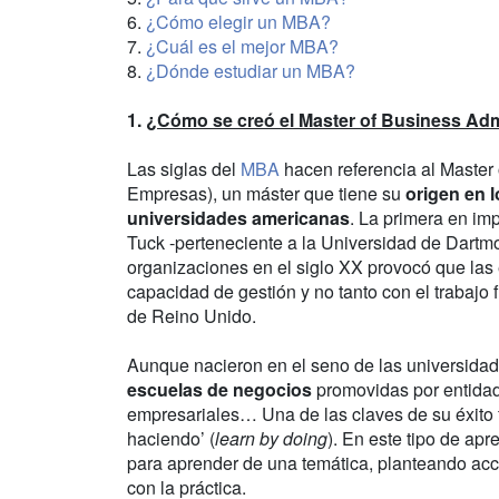
6.
¿Cómo elegir un MBA?
7.
¿Cuál es el mejor MBA?
8.
¿Dónde estudiar un MBA?
1.
¿Cómo se creó el Master of Business Adm
Las siglas del
MBA
hacen referencia al Master 
Empresas), un máster que tiene su
origen en l
universidades americanas
. La primera en im
Tuck -perteneciente a la Universidad de Dartmo
organizaciones en el siglo XX provocó que la
capacidad de gestión y no tanto con el trabajo
de Reino Unido.
Aunque nacieron en el seno de las universida
escuelas de negocios
promovidas por entidade
empresariales… Una de las claves de su éxito 
haciendo’ (
learn by doing
). En este tipo de ap
para aprender de una temática, planteando acc
con la práctica.