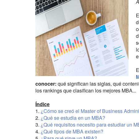
A
E
d
c
d
s
l
e
E
conocer:
qué significan las siglas, qué conte
los rankings que clasifican los mejores MBA...
Índice
1.
¿Cómo se creó el Master of Business Admini
2.
¿Qué se estudia en un MBA?
3.
¿Qué requisitos necesito para estudiar un 
4.
¿Qué tipos de MBA existen?
5.
¿Para qué sirve un MBA?