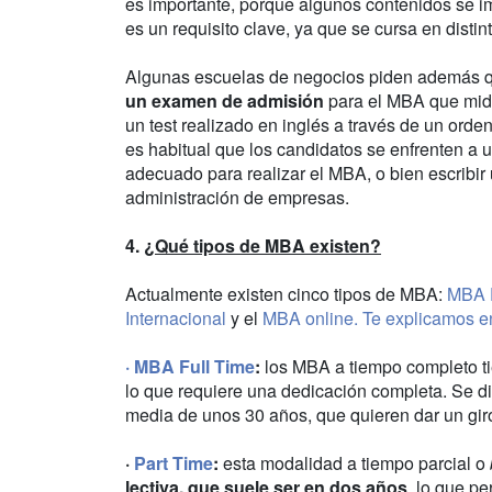
es importante, porque algunos contenidos se i
es un requisito clave, ya que se cursa en disti
Algunas escuelas de negocios piden además qu
un examen de admisión
para el MBA que mide
un test realizado en inglés a través de un orde
es habitual que los candidatos se enfrenten a
adecuado para realizar el MBA, o bien escribir
administración de empresas.
4.
¿Qué tipos de MBA existen?
Actualmente existen cinco tipos de MBA:
MBA F
Internacional
y el
MBA online. Te explicamos en
·
MBA Full Time
:
los MBA a tiempo completo ti
lo que requiere una dedicación completa. Se di
media de unos 30 años, que quieren dar un giro
·
Part Time
:
esta modalidad a tiempo parcial o
lectiva, que suele ser en dos años
, lo que pe