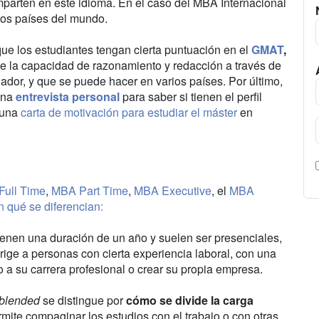
mparten en este idioma. En el caso del MBA Internacional
ntos países del mundo.
e los estudiantes tengan cierta puntuación en el
GMAT
,
 la capacidad de razonamiento y redacción a través de
nador, y que se puede hacer en varios países. Por último,
 una
entrevista personal
para saber si tienen el perfil
 una
carta de motivación para estudiar el máster
en
ull Time
,
MBA Part Time
,
MBA Executive
, el
MBA
 qué se diferencian:
enen una duración de un año y suelen ser presenciales,
rige a personas con cierta experiencia laboral, con una
 a su carrera profesional o crear su propia empresa.
blended
se distingue por
cómo se divide la carga
rmite compaginar los estudios con el trabajo o con otras