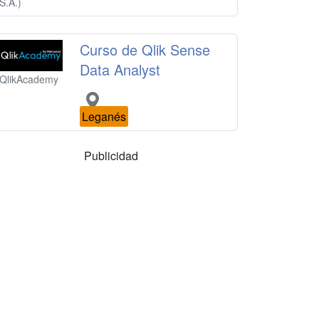
S.A.)
Curso de Qlik Sense
Data Analyst
QlikAcademy
Leganés
Publicidad