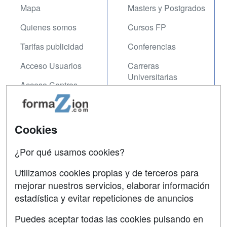
Mapa
Masters y Postgrados
Quienes somos
Cursos FP
Tarifas publicidad
Conferencias
Acceso Usuarios
Carreras
Universitarias
Acceso Centros
Oposiciones
SÍGUENOS EN:
Contactar
Cookies
Confidencialidad
¿Por qué usamos cookies?
Aviso legal
Utilizamos cookies propias y de terceros para
Copyleft
mejorar nuestros servicios, elaborar información
estadística y evitar repeticiones de anuncios
Puedes aceptar todas las cookies pulsando en