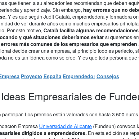
nas que tienen a su alrededor les recomiendan que deben equi
periencia y aprendizaje. Sin embargo,
hay errores que no deb
se.
Y es que según Judit Català, emprendedora y formadora onli
unidad de ver durante años como muchos empresarios principia
io. Por este motivo,
Català facilita algunas recomendacione
ocando y qué situaciones deberíamos evitar
si queremos emp
 errores más comunes de los empresarios que emprenden 
ional decide crear una empresa, al principio todo es perfecto, 
ada no es tan idónea como se cree. Y es que toda persona que s
Empresa
Proyecto
España
Emprendedor
Consejos
Ideas Empresariales de Funde
a participar. Los premios están valorados con hasta 3.500 euros
ndación Empresa
Universidad de Alicante
(Fundeun) convoca 
sariales dirigidos a emprendedores.
En esta edición se repa