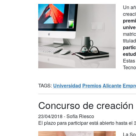
Un año
creac
premi
unive
matri
titul
parti
estud
Estas
Tecno
TAGS:
Universidad
Premios
Alicante
Empr
Concurso de creación
23/04/2018 -
Sofía Riesco
El plazo para participar está abierto hasta el
La So