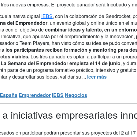
 tres nuevas empresas. El proyecto ganador será incubado y m
uela nativa digital
IEBS
, con la colaboración de Seedrocket, 
na del Emprendedor
, un evento global y online único en el
na con el objetivo de
combinar ideas y talento, en un entorno 
 iniciativa, que apuesta por el emprendimiento y la innovación
sador o Teem Players, han visto cómo su idea se pudo converti
na
los participantes reciben formación y mentoring para desa
ctos viables.
Los tres ganadores optan a participar a un prog
.
La Semana del Emprendedor empieza el 14 de junio
, y dur
án parte de un programa formativo práctico, intensivo y gratuit
tar y desarrollar sus ideas, validar su ...
leer más
España
Emprendedor
IEBS
Negocios
a iniciativas empresariales in
esados en participar podrán presentar sus proyectos del 2 al 1