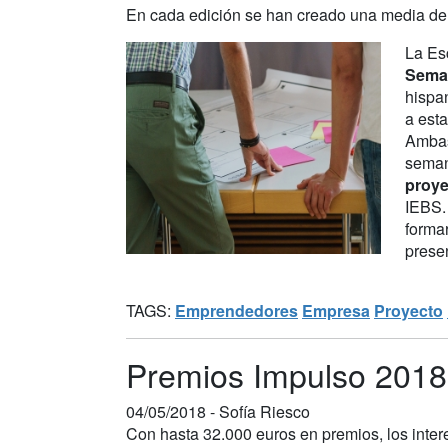
En cada edición se han creado una media de
La Esc
Sema
hispa
a esta
Ambas
sema
proye
IEBS
formar
presen
TAGS:
Emprendedores
Empresa
Proyecto
Premios Impulso 2018 
04/05/2018 -
Sofía Riesco
Con hasta 32.000 euros en premios, los inter