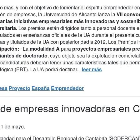
 más, y con el objetivo de fomentar el espíritu emprendedor en
ión de empresas, la Universidad de Alicante lanza la
VII convo
ar las iniciativas empresariales más innovadoras y sosteni
rsitaria.
Los premios están dirigidos tanto a personal docente e
culados en enseñanzas oficiales de la UA durante el presente c
adas y titulados de la UA con posterioridad a 2012. Los Premios
cipación:
· La
modalidad A
para
proyectos empresariales pre
iantes de doctorado
, cuyo objeto sea la explotación comercia
 candidaturas deberán tener unas características tales que p
lógica (EBT). La UA podrá destinar...
leer más
esa
Proyecto
España
Emprendedor
 de empresas innovadoras en C
 31 de mayo.
ciedad para el Desarrollo Regional de Cantabria (SODERCAN