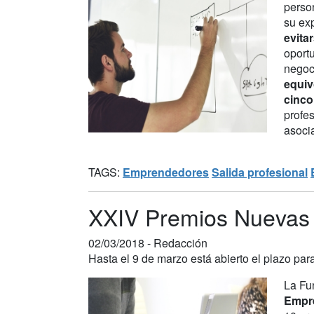
perso
su ex
evitar
oport
negoc
equiv
cinco
profes
asoci
TAGS:
Emprendedores
Salida profesional
XXIV Premios Nuevas 
02/03/2018 -
Redacción
Hasta el 9 de marzo está abierto el plazo par
La Fu
Empre