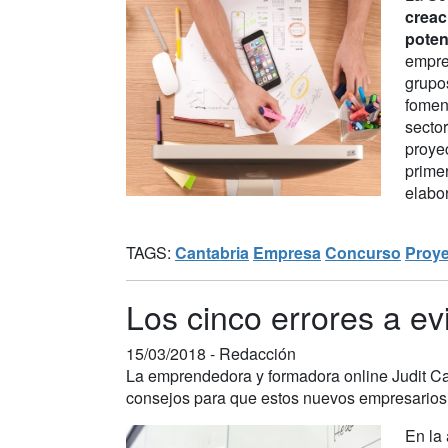
creac
poten
empre
grupo
foment
sector
proye
prime
elabor
TAGS:
Cantabria
Empresa
Concurso
Proy
Los cinco errores a ev
15/03/2018 -
Redacción
La emprendedora y formadora online Judit Ca
consejos para que estos nuevos empresarios 
En la