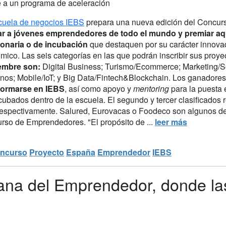
e a un programa de aceleración
cuela de negocios IEBS
prepara una nueva edición del Concurs
r a jóvenes emprendedores de todo el mundo y premiar aqu
onaria o de incubación
que destaquen por su carácter innovado
ico. Las seis categorías en las que podrán inscribir sus proye
embre son:
Digital Business; Turismo/Ecommerce; Marketing/S
os; Mobile/IoT; y Big Data/Fintech&Blockchain. Los ganadores
formarse en IEBS
, así como apoyo y
mentoring
para la puesta
ncubados dentro de la escuela. El segundo y tercer clasificados
espectivamente. Salured, Eurovacas o Foodeco son algunos de l
rso de Emprendedores. "El propósito de ...
leer más
ncurso
Proyecto
España
Emprendedor
IEBS
na del Emprendedor, donde las