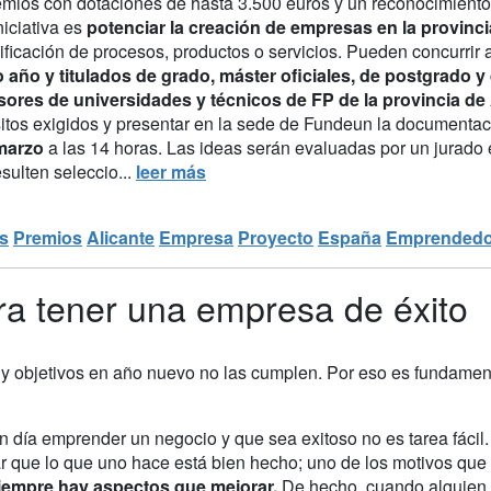
emios con dotaciones de hasta 3.500 euros y un reconocimiento 
niciativa es
potenciar la creación de empresas en la provinc
sificación de procesos, productos o servicios. Pueden concurrir
o año y titulados de grado, máster oficiales, de postgrado y
sores de universidades y técnicos de FP de la provincia de 
sitos exigidos y presentar en la sede de Fundeun la documentac
marzo
a las 14 horas. Las ideas serán evaluadas por un jurado
sulten seleccio...
leer más
s
Premios
Alicante
Empresa
Proyecto
España
Emprendedo
ra tener una empresa de éxito
 objetivos en año nuevo no las cumplen. Por eso es fundament
 día emprender un negocio y que sea exitoso no es tarea fácil. Y
r que lo que uno hace está bien hecho; uno de los motivos qu
iempre hay aspectos que mejorar.
De hecho, cuando alguien p