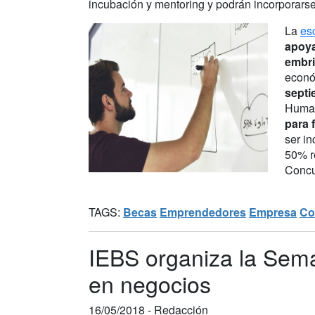
incubación y mentoring y podrán incorporars
La
es
apoya
embri
económ
septi
Human
para 
ser i
50% r
Concu
TAGS:
Becas
Emprendedores
Empresa
Co
IEBS organiza la Sema
en negocios
16/05/2018 -
Redacción