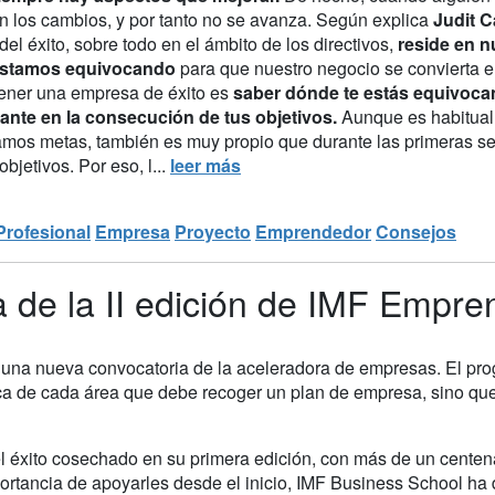
en los cambios, y por tanto no se avanza. Según explica
Judit C
del éxito, sobre todo en el ámbito de los directivos,
reside en n
estamos equivocando
para que nuestro negocio se convierta e
tener una empresa de éxito es
saber dónde te estás equivocan
ante en la consecución de tus objetivos.
Aunque es habitual
mos metas, también es muy propio que durante las primeras
objetivos. Por eso, l...
leer más
Profesional
Empresa
Proyecto
Emprendedor
Consejos
a de la II edición de IMF Empr
n una nueva convocatoria de la aceleradora de empresas. El pr
rca de cada área que debe recoger un plan de empresa, sino que
el éxito cosechado en su primera edición, con más de un centen
portancia de apoyarles desde el inicio, IMF Business School h