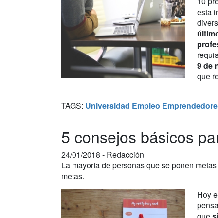
10 pr
esta i
diver
últim
profe
requi
9 de 
que re
TAGS:
Universidad
Empleo
Emprendedore
5 consejos básicos pa
24/01/2018 -
Redacción
La mayoría de personas que se ponen metas y
metas.
Hoy en
pensa
que
s