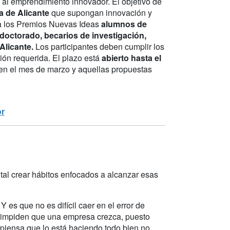
al emprendimiento innovador. El objetivo de
ia de Alicante
que supongan innovación y
 a los Premios Nuevas Ideas
alumnos de
 doctorado, becarios de investigación,
Alicante.
Los participantes deben cumplir los
ión requerida. El plazo está
abierto hasta el
 en el mes de marzo y aquellas propuestas
r
al crear hábitos enfocados a alcanzar esas
 es que no es difícil caer en el error de
e impiden que una empresa crezca, puesto
iensa que lo está haciendo todo bien no