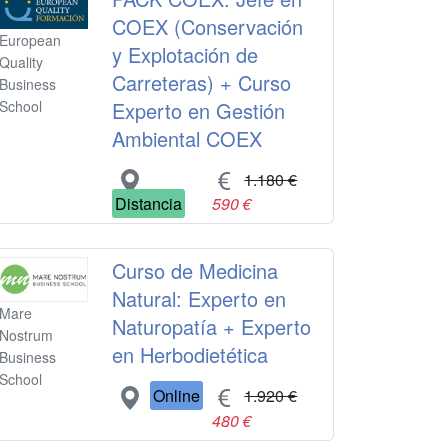
COEX (Conservación
European
y Explotación de
Quality
Carreteras) + Curso
Business
Experto en Gestión
School
Ambiental COEX
1.180 €
Distancia
590 €
Curso de Medicina
Natural: Experto en
Mare
Naturopatía + Experto
Nostrum
en Herbodietética
Business
School
Online
1.920 €
480 €