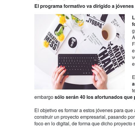
El programa formativo va dirigido a jóven
L
f
g
A
F
e
v
e
E
a
t
embargo
sólo serán 40 los afortunados que 
El objetivo es formar a estos jóvenes para que
construir un proyecto empresarial, pasando por
foco en lo digital, de forma que dicho proyecto