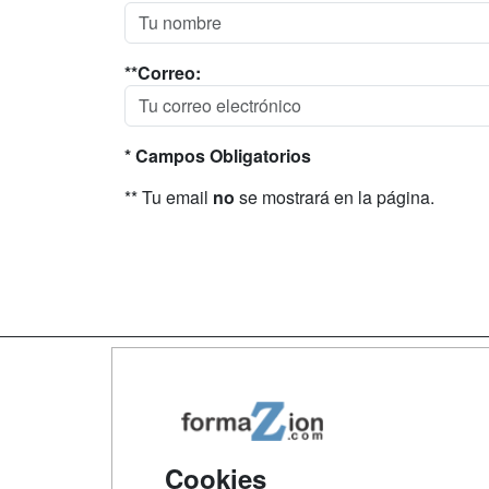
**Correo:
* Campos Obligatorios
** Tu email
no
se mostrará en la página.
Map
Qui
Tari
Cookies