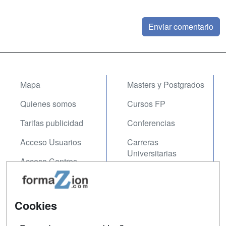
Mapa
Masters y Postgrados
Quienes somos
Cursos FP
Tarifas publicidad
Conferencias
Acceso Usuarios
Carreras
Universitarias
Acceso Centros
Oposiciones
SÍGUENOS EN:
Contactar
Cookies
Confidencialidad