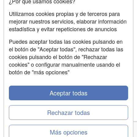
¿Por qué usamos cookies?
Aviso legal
Utilizamos cookies propias y de terceros para
mejorar nuestros servicios, elaborar información
Copyleft
estadística y evitar repeticiones de anuncios
Puedes aceptar todas las cookies pulsando en
el botón de "Aceptar todas", rechazar todas las
Grupo formazion:
cookies pulsando el botón de "Rechazar
cookies" o configurar manualmente usando el
botón de "más opciones"
Aceptar todas
Rechazar todas
Copyright 2000-2026 Formazion Web, S.L. - Calle
Más opciones
Fermín Caballero, 62 - 28034 Madrid Tel: 91 533 70 78