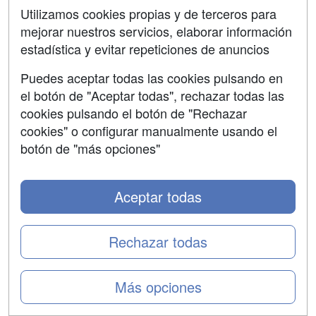
La Oficina Europea de Selección de Personal (EPSO)
Utilizamos cookies propias y de terceros para
selecciona Inspectores Nucleares para supervisar los
mejorar nuestros servicios, elaborar información
132 reactores nucleares en funcionamiento en la Unión
estadística y evitar repeticiones de anuncios
Europea.
Puedes aceptar todas las cookies pulsando en
el botón de "Aceptar todas", rechazar todas las
cookies pulsando el botón de "Rechazar
cookies" o configurar manualmente usando el
botón de "más opciones"
Aceptar todas
Rechazar todas
La Comisión Europea es el organismo encargado de
inspeccionar las instalaciones y materiales nucleares,
Más opciones
supervisar que se cumplan los protocolos de seguridad
y coordinar esta labor con otros agentes, socios