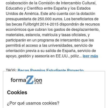
colaboración de la Comisión de Intercambio Cultural,
Educativo y Científico entre España y los Estados
Unidos de América. Este año cuenta con la dotación
presupuestaria de 250.000 euros. Los beneficiarios de
las becas Fullbright 2014-2015 dispondrán de recursos
económicos que cubran los gastos de desplazamiento,
materiales, estancia, matrícula y tasas oficiales, y
participarán en un programa de intercambio que les
permitirá el acceso a las universidades, servicio de
orientación previa a su salida de España, servicio de
apoyo, gestión y asesoría en EE.UU., póliz...
leer más
TAGS:
Becas
Premios
Estudiante
Proyecto
Internacional
España
EEUU
MECD
Se busca Inspector Nuclear para
Cookies
trabajar en la UE
¿Por qué usamos cookies?
07/04/2014 -
Sonia Pascual