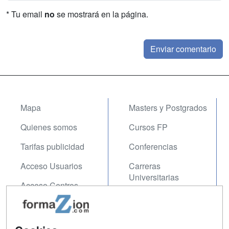
* Tu email
no
se mostrará en la página.
Mapa
Masters y Postgrados
Quienes somos
Cursos FP
Tarifas publicidad
Conferencias
Acceso Usuarios
Carreras
Universitarias
Acceso Centros
Oposiciones
SÍGUENOS EN:
Contactar