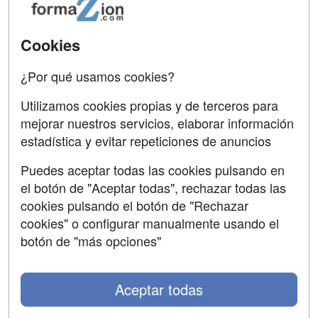
SÍGUENOS EN:
Contactar
Cookies
Confidencialidad
Aviso legal
¿Por qué usamos cookies?
Copyleft
Utilizamos cookies propias y de terceros para
mejorar nuestros servicios, elaborar información
estadística y evitar repeticiones de anuncios
Puedes aceptar todas las cookies pulsando en
Grupo formazion:
el botón de "Aceptar todas", rechazar todas las
cookies pulsando el botón de "Rechazar
cookies" o configurar manualmente usando el
botón de "más opciones"
Aceptar todas
Copyright 2000-2026 Formazion Web, S.L. - Calle