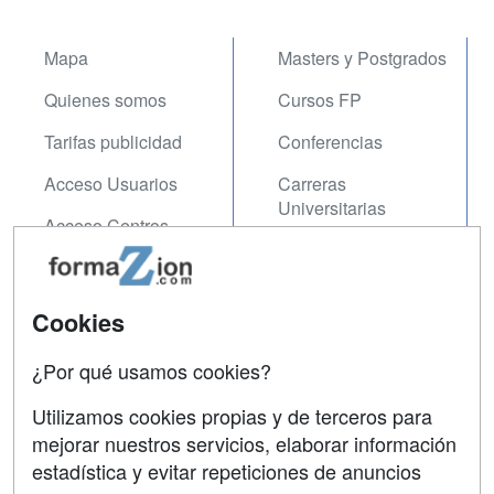
Mapa
Masters y Postgrados
Quienes somos
Cursos FP
Tarifas publicidad
Conferencias
Acceso Usuarios
Carreras
Universitarias
Acceso Centros
Oposiciones
SÍGUENOS EN:
Contactar
Cookies
Confidencialidad
¿Por qué usamos cookies?
Aviso legal
Utilizamos cookies propias y de terceros para
Copyleft
mejorar nuestros servicios, elaborar información
estadística y evitar repeticiones de anuncios