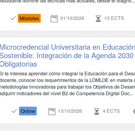
estudiante domine las técnicas más actuales, desde el diagnó...
01/10/2026
13 ECTS
Móstoles
Microcredencial Universitaria en Educación
Sostenible: Integración de la Agenda 203
Obligatorias
Si te interesa aprender cómo integrar la Educación para el Desa
docente, conocer los requerimientos de la LOMLOE en materia de
metodologías innovadoras para trabajar los Objetivos de Desarr
adquirir indicadores del nivel B2 de Competencia Digital Doc...
13/10/2026
4 ECTS
Online