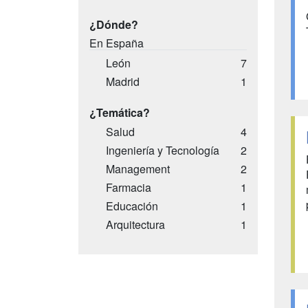
¿Dónde?
En España
León
7
Madrid
1
¿Temática?
Salud
4
Ingeniería y Tecnología
2
Management
2
Farmacia
1
Educación
1
Arquitectura
1