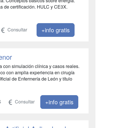
ica. Conceptos básicos sobre energía.
s de certificación. HULC y CE3X.
+info gratis
Consultar
enor
 con simulación clínica y casos reales.
ico con amplia experiencia en cirugía
icial de Enfermería de León y título
+info gratis
S
Consultar