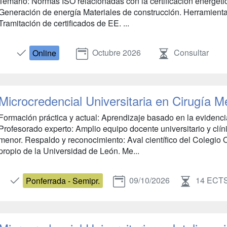
Temario: Normas ISO relacionadas con la certificación energét
Generación de energía Materiales de construcción. Herramienta
Tramitación de certificados de EE. ...
Octubre 2026
Consultar
Online
Microcredencial Universitaria en Cirugía M
Formación práctica y actual: Aprendizaje basado en la evidencia
Profesorado experto: Amplio equipo docente universitario y clín
menor. Respaldo y reconocimiento: Aval científico del Colegio Of
propio de la Universidad de León. Me...
09/10/2026
14 ECT
Ponferrada - Semipr.