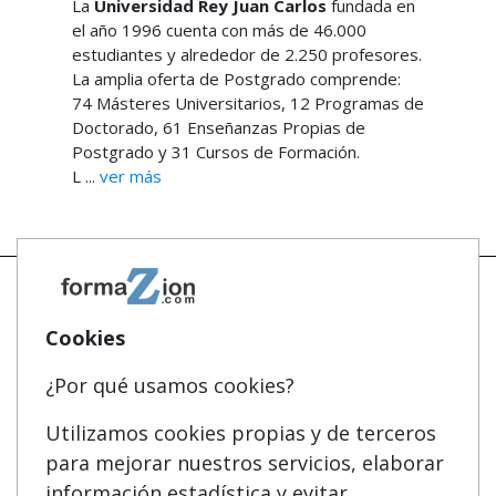
La
Universidad Rey Juan Carlos
fundada en
el año 1996 cuenta con más de 46.000
estudiantes y alrededor de 2.250 profesores.
La amplia oferta de Postgrado comprende:
74 Másteres Universitarios, 12 Programas de
Doctorado, 61 Enseñanzas Propias de
Postgrado y 31 Cursos de Formación.
L ...
ver más
Cookies
Mapa
Masters y Postgrados
¿Por qué usamos cookies?
Quienes somos
Cursos FP
Tarifas publicidad
Conferencias
Utilizamos cookies propias y de terceros
para mejorar nuestros servicios, elaborar
Acceso Usuarios
Carreras Universitarias
información estadística y evitar