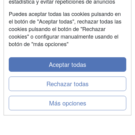
estadística y evitar repeticiones de anuncios
Aviso legal
Puedes aceptar todas las cookies pulsando en
Copyleft
el botón de "Aceptar todas", rechazar todas las
cookies pulsando el botón de "Rechazar
cookies" o configurar manualmente usando el
botón de "más opciones"
Grupo formazion:
Aceptar todas
Rechazar todas
Más opciones
Copyright 2000-2026 Formazion Web, S.L. - Calle
Fermín Caballero, 62 - 28034 Madrid Tel: 91 533 70 78