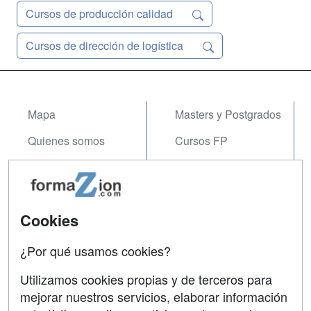
Cursos de producción calidad
Cursos de dirección de logística
Mapa
Masters y Postgrados
Quienes somos
Cursos FP
Tarifas publicidad
Conferencias
Acceso Usuarios
Carreras
Universitarias
Cookies
Acceso Centros
Oposiciones
¿Por qué usamos cookies?
SÍGUENOS EN:
Contactar
Utilizamos cookies propias y de terceros para
mejorar nuestros servicios, elaborar información
Confidencialidad