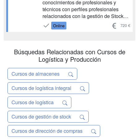
conocimientos de profesionales y
técnicos con perfiles profesionales
relacionados con la gestión de Stocks.
Facilitar los conocimientos para que el
720 €
Online
alumno pueda replantear los procesos
de Planificación de Requerimientos de
Materiales y aprovisionamiento en la
Empresa. Conocer a nivel usuario ...
Búsquedas Relacionadas con Cursos de
Logística y Producción
Cursos de almacenes
Cursos de logística integral
Cursos de logística
Cursos de gestión de stock
Cursos de dirección de compras