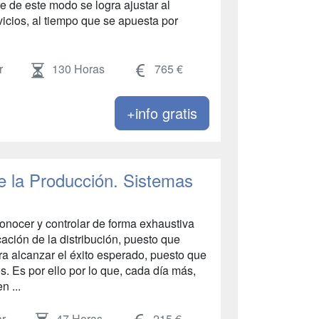
e de este modo se logra ajustar al
icios, al tiempo que se apuesta por
r
130 Horas
765 €
+info gratis
de la Producción. Sistemas
nocer y controlar de forma exhaustiva
cación de la distribución, puesto que
a alcanzar el éxito esperado, puesto que
s. Es por ello por lo que, cada día más,
n ...
r
47 Horas
215 €