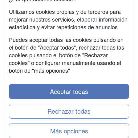
Utilizamos cookies propias y de terceros para
mejorar nuestros servicios, elaborar información
estadística y evitar repeticiones de anuncios
Grupo formazion:
Puedes aceptar todas las cookies pulsando en
el botón de "Aceptar todas", rechazar todas las
cookies pulsando el botón de "Rechazar
cookies" o configurar manualmente usando el
botón de "más opciones"
Aceptar todas
Copyright 2000-2026 Formazion Web, S.L. - Calle
Fermín Caballero, 62 - 28034 Madrid Tel: 91 533 70 78
Rechazar todas
Más opciones