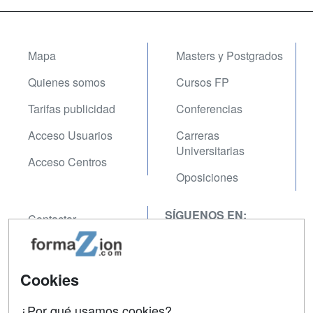
Mapa
Masters y Postgrados
Quienes somos
Cursos FP
Tarifas publicidad
Conferencias
Acceso Usuarios
Carreras
Universitarias
Acceso Centros
Oposiciones
SÍGUENOS EN:
Contactar
Confidencialidad
Aviso legal
Cookies
Copyleft
¿Por qué usamos cookies?