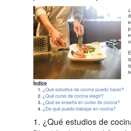
¿
d
e
p
e
u
E
q
q
s
Índice
¿Qué estudios de cocina puedo hacer?
¿Qué curso de cocina elegir?
¿Qué se enseña en curso de cocina?
¿De qué puedo trabajar en cocina?
1. ¿Qué estudios de coci