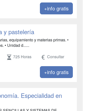
+info gratis
 y pastelería
arias, equipamiento y materias primas. •
. • Unidad d......
725 Horas
Consultar
+info gratis
onomía. Especialidad en
S SENCILLAS Y SISTEMAS DE