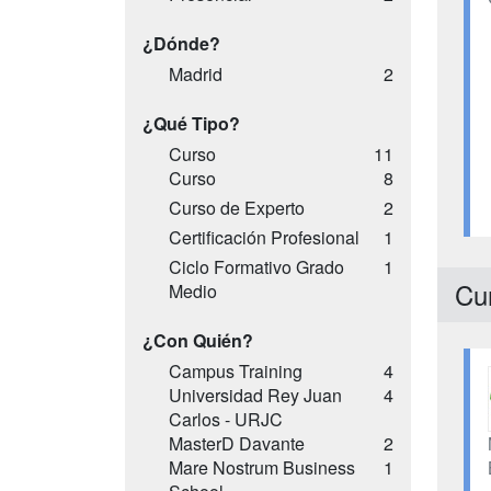
¿Dónde?
Madrid
2
¿Qué Tipo?
Curso
11
Curso
8
Curso de Experto
2
Certificación Profesional
1
Ciclo Formativo Grado
1
Cu
Medio
¿Con Quién?
Campus Training
4
Universidad Rey Juan
4
Carlos - URJC
MasterD Davante
2
Mare Nostrum Business
1