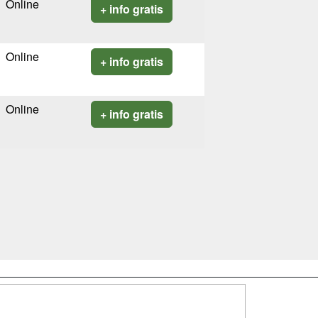
Online
+ info gratis
Online
+ info gratis
Online
+ info gratis
SÍGUENOS EN: