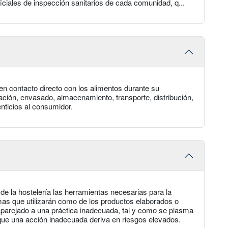
iciales de inspección sanitarios de cada comunidad, q...
nen contacto directo con los alimentos durante su
ración, envasado, almacenamiento, transporte, distribución,
nticios al consumidor.
 de la hostelería las herramientas necesarias para la
mas que utilizarán como de los productos elaborados o
aparejado a una práctica inadecuada, tal y como se plasma
 que una acción inadecuada deriva en riesgos elevados.