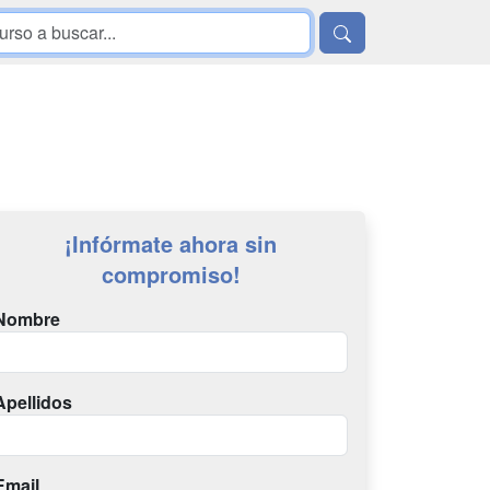
¡Infórmate ahora sin
compromiso!
Nombre
Apellidos
Email