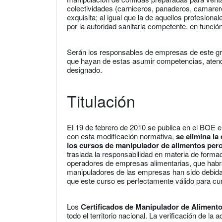
colectividades (carniceros, panaderos, camarero
exquisita; al igual que la de aquellos profesio
por la autoridad sanitaria competente, en funció
Serán los responsables de empresas de este gru
que hayan de estas asumir competencias, atendie
designado.
Titulación
El 19 de febrero de 2010 se publica en el BOE 
con esta modificación normativa,
se elimina la
los cursos de manipulador de alimentos pero
traslada la responsabilidad en materia de form
operadores de empresas alimentarias, que habrán 
manipuladores de las empresas han sido debid
que este curso es perfectamente válido para cump
Los
Certificados de Manipulador de Aliment
todo el territorio nacional. La verificación de l