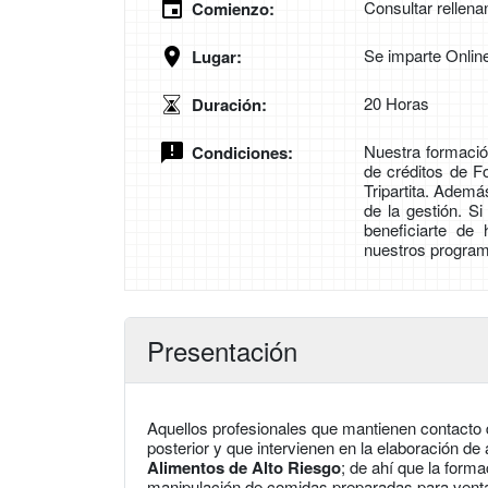
Consultar rellena
Comienzo:
Se imparte Onlin
Lugar:
20 Horas
Duración:
Nuestra formación
Condiciones:
de créditos de 
Tripartita. Adem
de la gestión. S
beneficiarte de
nuestros program
Presentación
Aquellos profesionales que mantienen contacto d
posterior y que intervienen en la elaboración d
Alimentos de Alto Riesgo
; de ahí que la form
manipulación de comidas preparadas para venta,