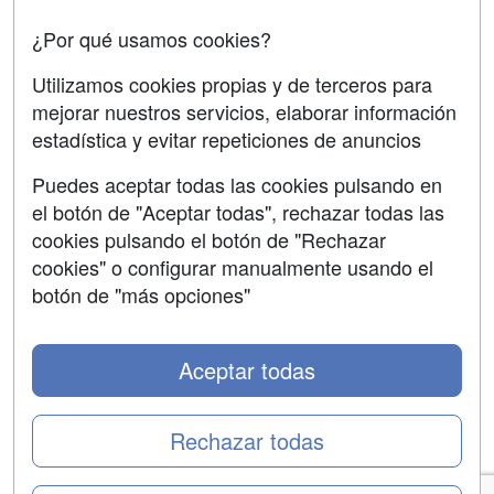
Copyleft
¿Por qué usamos cookies?
Utilizamos cookies propias y de terceros para
mejorar nuestros servicios, elaborar información
estadística y evitar repeticiones de anuncios
Grupo formazion:
Puedes aceptar todas las cookies pulsando en
el botón de "Aceptar todas", rechazar todas las
cookies pulsando el botón de "Rechazar
cookies" o configurar manualmente usando el
botón de "más opciones"
Aceptar todas
Copyright 2000-2026 Formazion Web, S.L. - Calle
Fermín Caballero, 62 - 28034 Madrid Tel: 91 533 70 78
Rechazar todas