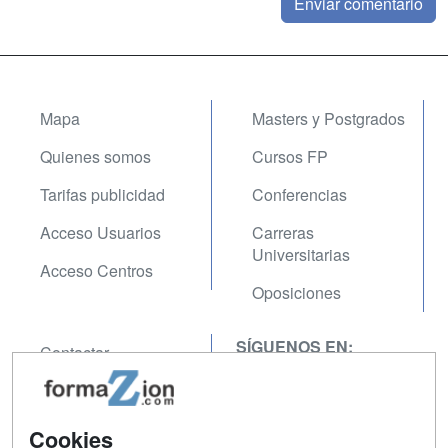
Mapa
Masters y Postgrados
Quienes somos
Cursos FP
Tarifas publicidad
Conferencias
Acceso Usuarios
Carreras
Universitarias
Acceso Centros
Oposiciones
SÍGUENOS EN:
Contactar
Confidencialidad
Aviso legal
Cookies