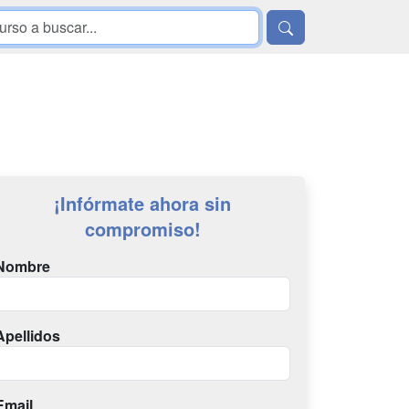
¡Infórmate ahora sin
compromiso!
Nombre
Apellidos
Email