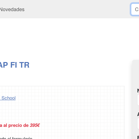
Novedades
AP FI TR
 School
a al precio de
395€
ndo el formulario