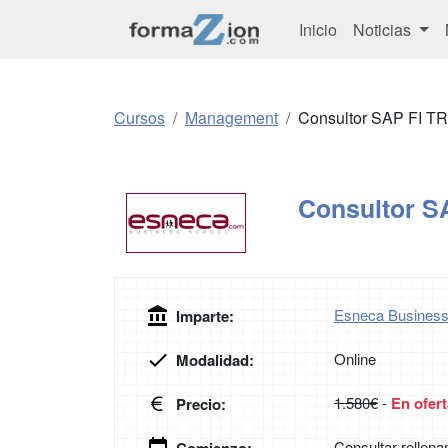
Inicio
Noticias
Cursos
Management
Consultor SAP FI TR
Consultor S
Esneca Business
Imparte:
Online
Modalidad:
1.580€
-
En ofert
Precio:
Consultar rellena