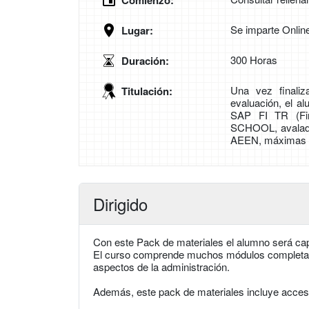
Comienzo:
Se imparte Onlin
Lugar:
300 Horas
Duración:
Una vez finali
Titulación:
evaluación, el al
SAP FI TR (Fi
SCHOOL, avalada
AEEN, máximas in
Dirigido
Con este Pack de materiales el alumno será cap
El curso comprende muchos módulos completam
aspectos de la administración.
Además, este pack de materiales incluye acces