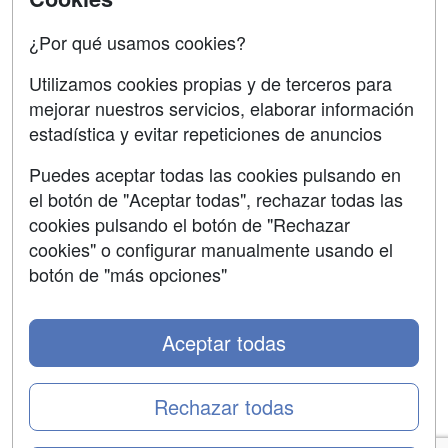
Copyleft
¿Por qué usamos cookies?
Utilizamos cookies propias y de terceros para
mejorar nuestros servicios, elaborar información
estadística y evitar repeticiones de anuncios
Grupo formazion:
Puedes aceptar todas las cookies pulsando en
el botón de "Aceptar todas", rechazar todas las
cookies pulsando el botón de "Rechazar
cookies" o configurar manualmente usando el
botón de "más opciones"
Aceptar todas
Copyright 2000-2026 Formazion Web, S.L. - Calle
Fermín Caballero, 62 - 28034 Madrid Tel: 91 533 70 78
Rechazar todas