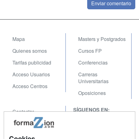
Mapa
Masters y Postgrados
Quienes somos
Cursos FP
Tarifas publicidad
Conferencias
Acceso Usuarios
Carreras
Universitarias
Acceso Centros
Oposiciones
SÍGUENOS EN:
Contactar
Confidencialidad
Aviso legal
Cookies