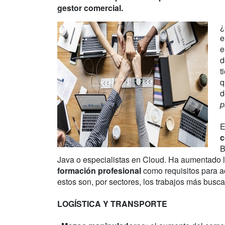
gestor comercial.
¿
e
e
d
t
q
d
p
E
c
B
Java o especialistas en Cloud. Ha aumentado l
formación profesional
como requisitos para a
estos son, por sectores, los trabajos más busc
LOGÍSTICA Y TRANSPORTE