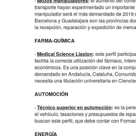
·
Mozos manipuladores
:
el aumento del comerc
transporte hayan experimentado un importante c
manipulador será el más demandado de 2019 de
Barcelona y Guadalajara son las provincias do
la recepción, reparación y expedición de mercan
FARMA-QUÍMICA
·
Medical Science Liasion
:
este perfil particip
facilita la correcta utilización del fármaco, int
económicos. Es una posición clave en la compa
demandado en Andalucía, Cataluña, Comunida
necesita una titulación universitaria en Ciencias
AUTOMOCIÓN
·
Técnico superior en automoción
:
es la pers
el vehículo, tasaciones y presupuestos de repar
buscan este perfil, que debe contar con Formac
ENERGÍA