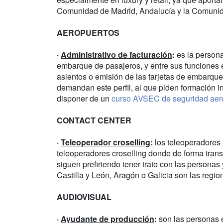
Comunidad de Madrid, Andalucía y la Comunid
AEROPUERTOS
·
Administrativo de facturación
:
es la persona
embarque de pasajeros, y entre sus funciones es
asientos o emisión de las tarjetas de embarq
demandan este perfil, al que piden formación in
disponer de un
curso AVSEC de seguridad aero
CONTACT CENTER
·
Teleoperador croselling
:
los teleoperadores 
teleoperadores croselling donde de forma trans
siguen prefiriendo tener trato con las persona
Castilla y León, Aragón o Galicia son las regi
AUDIOVISUAL
·
Ayudante de producción
:
son las personas e