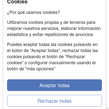
Cookies
Copyleft
¿Por qué usamos cookies?
Utilizamos cookies propias y de terceros para
mejorar nuestros servicios, elaborar información
estadística y evitar repeticiones de anuncios
Grupo formazion:
Puedes aceptar todas las cookies pulsando en
el botón de "Aceptar todas", rechazar todas las
cookies pulsando el botón de "Rechazar
cookies" o configurar manualmente usando el
botón de "más opciones"
Aceptar todas
Copyright 2000-2026 Formazion Web, S.L. - Calle
Fermín Caballero, 62 - 28034 Madrid Tel: 91 533 70 78
Rechazar todas