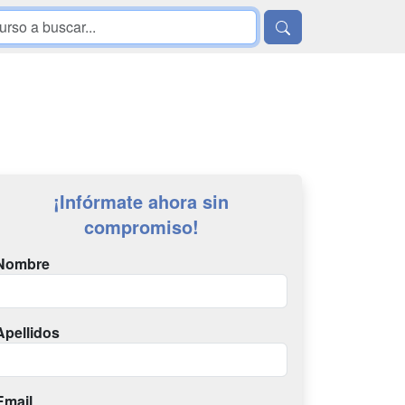
¡Infórmate ahora sin
compromiso!
Nombre
Apellidos
Email