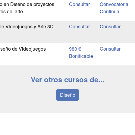
io en Diseño de proyectos
Convocatoria
vés del arte
Continua
de Videojuegos y Arte 3D
iseño de Videojuegos
980 €
Bonificable
Ver otros cursos de...
Diseño
a
Masters y
Contactar