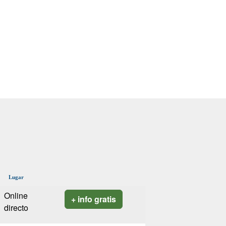
Lugar
Online
+ info gratis
directo