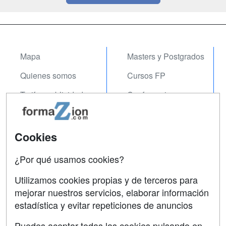
Mapa
Masters y Postgrados
Quienes somos
Cursos FP
Tarifas publicidad
Conferencias
Acceso Usuarios
Carreras
Universitarias
Acceso Centros
Cookies
Oposiciones
¿Por qué usamos cookies?
SÍGUENOS EN:
Contactar
Utilizamos cookies propias y de terceros para
mejorar nuestros servicios, elaborar información
Confidencialidad
estadística y evitar repeticiones de anuncios
Aviso legal
Puedes aceptar todas las cookies pulsando en