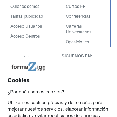
Quienes somos
Cursos FP
Tarifas publicidad
Conferencias
Acceso Usuarios
Carreras
Universitarias
Acceso Centros
Oposiciones
SÍGUENOS EN:
Contactar
Confidencialidad
Aviso legal
Cookies
Copyleft
¿Por qué usamos cookies?
Utilizamos cookies propias y de terceros para
mejorar nuestros servicios, elaborar información
estadística y evitar repeticiones de anuncios
Grupo formazion: