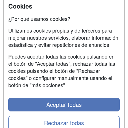
Acceso Centros
Cookies
Oposiciones
¿Por qué usamos cookies?
SÍGUENOS EN:
Contactar
Utilizamos cookies propias y de terceros para
mejorar nuestros servicios, elaborar información
Confidencialidad
estadística y evitar repeticiones de anuncios
Aviso legal
Puedes aceptar todas las cookies pulsando en
Copyleft
el botón de "Aceptar todas", rechazar todas las
cookies pulsando el botón de "Rechazar
cookies" o configurar manualmente usando el
botón de "más opciones"
Grupo formazion:
Aceptar todas
Rechazar todas