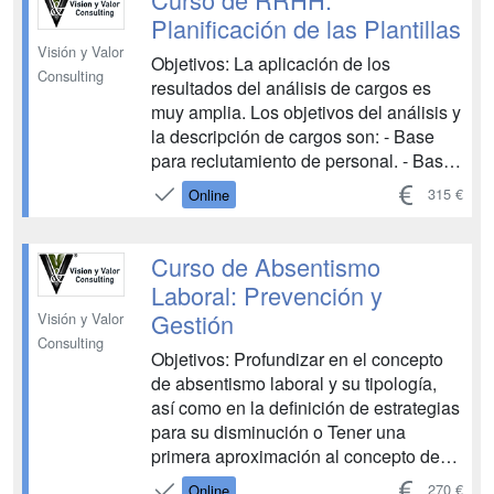
conflictos y sus causas más
Planificación de las Plantillas
habituales....
Visión y Valor
Objetivos: La aplicación de los
Consulting
resultados del análisis de cargos es
muy amplia. Los objetivos del análisis y
la descripción de cargos son: - Base
para reclutamiento de personal. - Base
para la selección de personal. - Base
315 €
Online
para la capacitación. - Base para la
administración de salarios. - Facilita la
evaluación de desempeño y verifica el
Curso de Absentismo
mérito funcional. -...
Laboral: Prevención y
Gestión
Visión y Valor
Consulting
Objetivos: Profundizar en el concepto
de absentismo laboral y su tipología,
así como en la definición de estrategias
para su disminución o Tener una
primera aproximación al concepto de
trabajo y su evolución a lo largo de la
270 €
Online