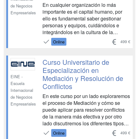
En cualquier organización lo más
de Negocios
importante es el capital humano, por
Empresariales
ello es fundamental saber gestionar
personas y equipos, cuidándolos e
integrándolos en la cultura de la
empresa, para de esta forma obtener el
499 €
Online
máximo rendimiento y cumplir el
propósito y los objetivos fijados....
Curso Universitario de
Especialización en
Mediación y Resolución de
EINE -
Escuela
Conflictos
Internacional
En este curso por un lado exploraremos
de Negocios
el proceso de Mediación y cómo se
Empresariales
puede aplicar para resolver conflictos
de la manera más efectiva y por otro
lado discutiremos los diferentes tipos
de conflictos, como pueden surgir en
499 €
Online
distintos ámbitos y como podremos