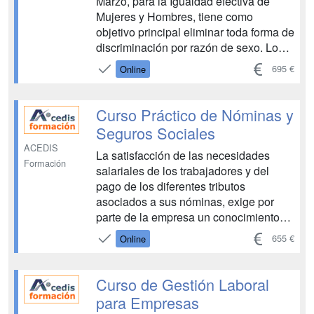
Marzo, para la Igualdad efectiva de
Mujeres y Hombres, tiene como
objetivo principal eliminar toda forma de
discriminación por razón de sexo. Lo
mismo sucede con los RD 901/2020 de
695 €
Online
la regulación de los Planes de Igualdad
y su Registro, y el RD 902/2020 de
igualdad retributiva entr...
Curso Práctico de Nóminas y
Seguros Sociales
ACEDIS
La satisfacción de las necesidades
Formación
salariales de los trabajadores y del
pago de los diferentes tributos
asociados a sus nóminas, exige por
parte de la empresa un conocimiento
exhaustivo de una variada normativa
655 €
Online
laboral e impositiva, a fin de
confeccionarlas adecuadamente con
respecto al régimen jurídico del salario,
Curso de Gestión Laboral
sus garantías, documentación,...
para Empresas