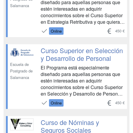
diseñado para aquellas personas que
Salamanca
estén interesadas en adquirir
conocimientos sobre el Curso Superior
en Estrategia Retributiva y que quieran
asegurarse un recorrido ascendente en
450 €
Online
esta área, con una especial elevación y
consolidación de competencias.
Permite conocer sobre la gestión de
Curso Superior en Selección
nóminas, las cotizaciones ...
y Desarrollo de Personal
Escuela de
El Programa está especialmente
Postgrado de
diseñado para aquellas personas que
Salamanca
estén interesadas en adquirir
conocimientos sobre el Curso Superior
en Selección y Desarrollo de Personal
y que quieran asegurarse un recorrido
450 €
Online
ascendente en esta área, con una
especial elevación y consolidación de
competencias. Permite conocer sobre
Curso de Nóminas y
la gestión de los recursos h...
Seguros Sociales