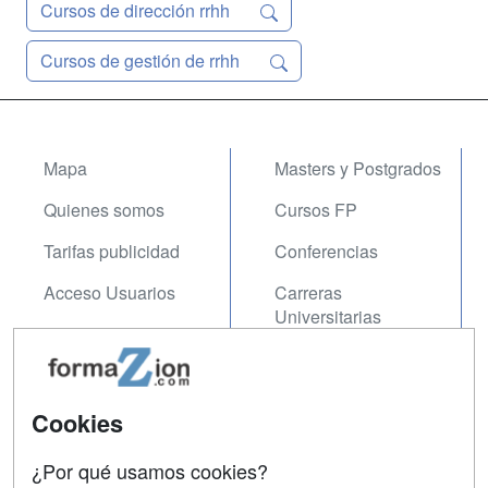
Cursos de dirección rrhh
Cursos de gestión de rrhh
Mapa
Masters y Postgrados
Quienes somos
Cursos FP
Tarifas publicidad
Conferencias
Acceso Usuarios
Carreras
Universitarias
Acceso Centros
Oposiciones
SÍGUENOS EN:
Cookies
Contactar
Confidencialidad
¿Por qué usamos cookies?