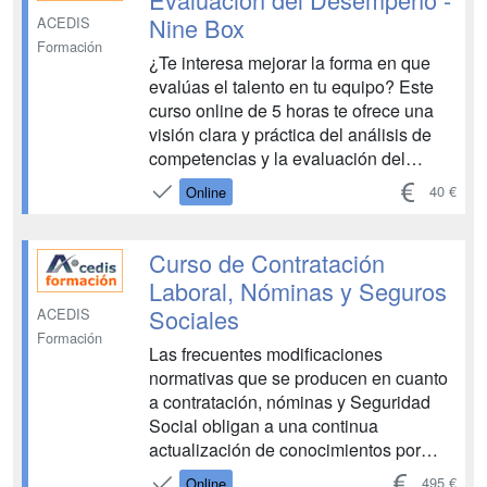
Nine Box
ACEDIS
Formación
¿Te interesa mejorar la forma en que
evalúas el talento en tu equipo? Este
curso online de 5 horas te ofrece una
visión clara y práctica del análisis de
competencias y la evaluación del
desempeño, con especial atención a la
40 €
Online
aplicación de la matriz Nine Box, una
herramienta clave en la gestión del
talento. Aprenderás a identificar...
Curso de Contratación
Laboral, Nóminas y Seguros
Sociales
ACEDIS
Formación
Las frecuentes modificaciones
normativas que se producen en cuanto
a contratación, nóminas y Seguridad
Social obligan a una continua
actualización de conocimientos por
parte de los profesionales que se
495 €
Online