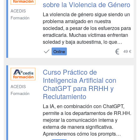
legales, éticas ...
sobre la Violencia de Género
ACEDIS
La violencia de género sigue siendo un
Formación
problema arraigado en nuestra
sociedad, a pesar de los esfuerzos para
erradicarla. Muchas víctimas enfrentan
soledad y baja autoestima, lo que
dificulta la denuncia y perpetúa su
49 €
Online
sufrimiento. Además, la dependencia
económica, social y emocional del
agresor a menudo las lleva a retirar la
Curso Práctico de
denuncia. El entorno l...
Inteligencia Artificial con
ChatGPT para RRHH y
ACEDIS
Formación
Reclutamiento
La IA, en combinación con ChatGPT,
permite a los departamentos de RR.HH.
mejorar la comunicación interna y
externa de manera significativa.
Aprenderemos cómo los prompts