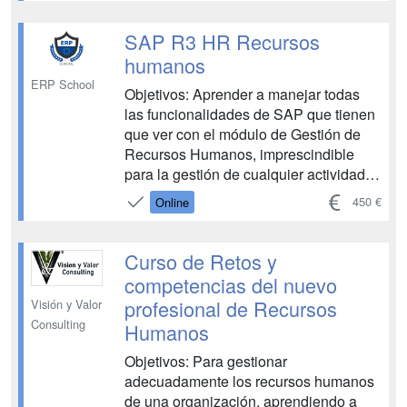
manejarlos a través de técnicas
poderosas, que nos ayudaran a
SAP R3 HR Recursos
controlar y a rebajar la inte...
humanos
ERP School
Objetivos: Aprender a manejar todas
las funcionalidades de SAP que tienen
que ver con el módulo de Gestión de
Recursos Humanos, imprescindible
para la gestión de cualquier actividad
profesional en la actualidad, en
450 €
Online
medianas o grandes empresas. La
realización de este curso le permitirá
conocer y trabajar con un sistema SAP
Curso de Retos y
real implementado en cualquier
competencias del nuevo
entida...
profesional de Recursos
Visión y Valor
Consulting
Humanos
Objetivos: Para gestionar
adecuadamente los recursos humanos
de una organización, aprendiendo a