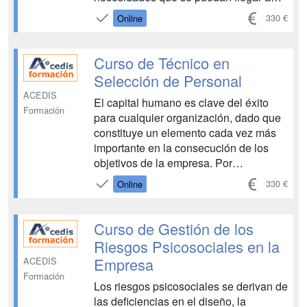
plantear en una asesoría laboral. Su
330 €
Online
popularidad tiene que ver con el hecho
de que se trata de un software libre que
destaca por su manejo sencillo e
Curso de Técnico en
intuitivo. De este modo...
Selección de Personal
ACEDIS
El capital humano es clave del éxito
Formación
para cualquier organización, dado que
constituye un elemento cada vez más
importante en la consecución de los
objetivos de la empresa. Por
consiguiente, y dada su relevancia,
330 €
Online
para conseguir un adecuado
aprovechamiento de su potencial se
hace necesario disponer de
Curso de Gestión de los
especialistas en la selección de
Riesgos Psicosociales en la
personal que ...
Empresa
ACEDIS
Formación
Los riesgos psicosociales se derivan de
las deficiencias en el diseño, la