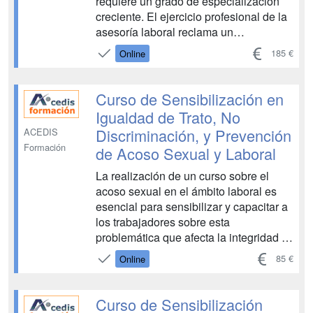
requiere un grado de especialización
creciente. El ejercicio profesional de la
asesoría laboral reclama un
conocimiento en profundidad de las
185 €
Online
bases del derecho laboral y de los
distintos procesos en los que tiene que
intervenir. A través de este conjunto de
Curso de Sensibilización en
materiales didácticos e...
Igualdad de Trato, No
Discriminación, y Prevención
ACEDIS
Formación
de Acoso Sexual y Laboral
La realización de un curso sobre el
acoso sexual en el ámbito laboral es
esencial para sensibilizar y capacitar a
los trabajadores sobre esta
problemática que afecta la integridad y
el bienestar en el entorno laboral. La
85 €
Online
justificación de este curso radica en la
necesidad de crear conciencia sobre el
acoso sexual y sus implicaciones
Curso de Sensibilización