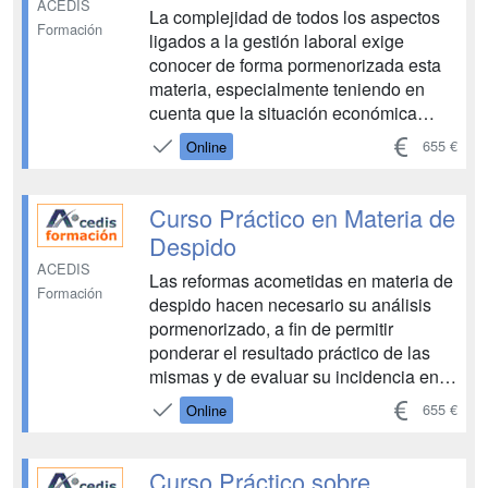
ACEDIS
La complejidad de todos los aspectos
Formación
ligados a la gestión laboral exige
conocer de forma pormenorizada esta
materia, especialmente teniendo en
cuenta que la situación económica
actual es especialmente exigente para
655 €
Online
las empresas, que aún arrastran las
consecuencias de la crisis iniciada en
2008, que las obligó a iniciar un duro
Curso Práctico en Materia de
proceso de adaptac...
Despido
ACEDIS
Las reformas acometidas en materia de
Formación
despido hacen necesario su análisis
pormenorizado, a fin de permitir
ponderar el resultado práctico de las
mismas y de evaluar su incidencia en la
resolución de los conflictos derivados
655 €
Online
de las decisiones empresariales
encaminadas a extinguir la relación
laboral. De ahí este Curso Práctico en
Curso Práctico sobre