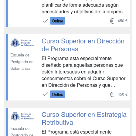
planificar de forma adecuada según
necesidades y objetivos de la empresa,
además de adquirir los conocimientos
450 €
Online
necesarios para la correcta realización
de las diferentes funciones del
departamento de recursos humanos,
Curso Superior en Dirección
como son el análisis y descripción de
de Personas
puestos de...
Escuela de
El Programa está especialmente
Postgrado de
diseñado para aquellas personas que
Salamanca
estén interesadas en adquirir
conocimientos sobre el Curso Superior
en Dirección de Personas y que
quieran asegurarse un recorrido
450 €
Online
ascendente en esta área, con una
especial elevación y consolidación de
competencias. Permite conocer sobre
Curso Superior en Estrategia
la introducción a los recursos humanos,
Retributiva
l...
Escuela de
El Programa está especialmente
Postgrado de