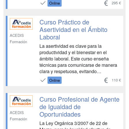
generados por IA pueden ser utilizados
295 €
Online
para facilitar la evaluación del
desempeño, el desarrollo profesional y
la retroalimentación continua. Estas
Curso Práctico de
herramientas permiten a los g...
Asertividad en el Ámbito
Laboral
ACEDIS
Formación
La asertividad es clave para la
productividad y el bienestar en el
ámbito laboral. Este curso enseña
técnicas para comunicarse de manera
clara y respetuosa, evitando
malentendidos y fomentando un
110 €
Online
ambiente cooperativo. Mejorar la
asertividad ayuda a equilibrar la
expresión de ideas y necesidades sin
Curso Profesional de Agente
generar conflictos, beneficiando tanto
de Igualdad de
las diná...
Oportunidades
ACEDIS
Formación
La Ley Orgánica 3/2007 de 22 de