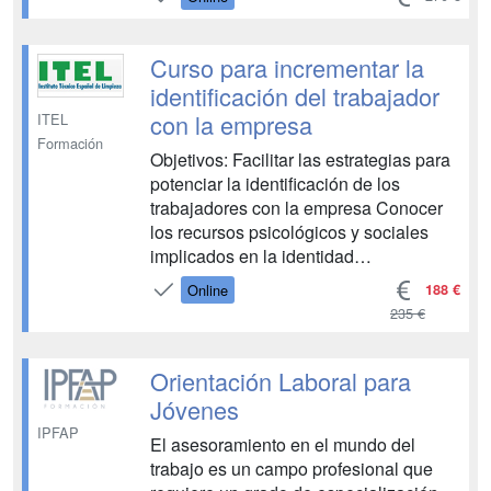
historia o Conocer las diferentes
acepciones del concepto de
absentismo laboral o Distinguir entre
Curso para incrementar la
absentismo justificado o involuntari...
identificación del trabajador
con la empresa
ITEL
Formación
Objetivos: Facilitar las estrategias para
potenciar la identificación de los
trabajadores con la empresa Conocer
los recursos psicológicos y sociales
implicados en la identidad
empresarial...
188 €
Online
235 €
Orientación Laboral para
Jóvenes
IPFAP
El asesoramiento en el mundo del
trabajo es un campo profesional que