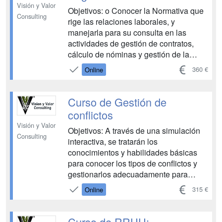
Visión y Valor
Objetivos: o Conocer la Normativa que
Consulting
rige las relaciones laborales, y
manejarla para su consulta en las
actividades de gestión de contratos,
cálculo de nóminas y gestión de la
seguridad social. o Localizar y acceder
360 €
Online
a la información sobre el Convenio
aplicable a su empresa para poder
aplicarla en la gestión laboral de la
Curso de Gestión de
empresa. o Aprender cuáles son los d...
conflictos
Visión y Valor
Objetivos: A través de una simulación
Consulting
interactiva, se tratarán los
conocimientos y habilidades básicas
para conocer los tipos de conflictos y
gestionarlos adecuadamente para
convertirlos en oportunidades de
315 €
Online
cambio. - Conocer cómo se entiende el
conflicto en el entorno corporativo. -
Identificar los diferentes tipos de
Curso de RRHH: