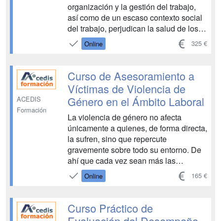
organización y la gestión del trabajo,
así como de un escaso contexto social
del trabajo, perjudican la salud de los
trabajadores y trabajadoras, causando
325 €
Online
estrés y a largo plazo enfermedades
cardiovasculares, respiratorias,
inmunitarias, gastrointestinales...
Curso de Asesoramiento a
Víctimas de Violencia de
Género en el Ámbito Laboral
ACEDIS
Formación
La violencia de género no afecta
únicamente a quienes, de forma directa,
la sufren, sino que repercute
gravemente sobre todo su entorno. De
ahí que cada vez sean más las
instituciones públicas y privadas que
165 €
Online
toman conciencia de que esta lucha no
le compete únicamente las víctimas,
sino que es una responsabilidad...
Curso Práctico de
Evaluación del Desempeño -