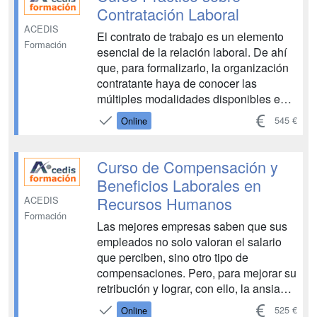
M...
Contratación Laboral
ACEDIS
El contrato de trabajo es un elemento
Formación
esencial de la relación laboral. De ahí
que, para formalizarlo, la organización
contratante haya de conocer las
múltiples modalidades disponibles en
el ordenamiento jurídico español. No en
545 €
Online
vano, si sus características no se
adecuan a los requisitos de la
modalidad elegida, la entidad puede
Curso de Compensación y
verse notable afec...
Beneficios Laborales en
Recursos Humanos
ACEDIS
Formación
Las mejores empresas saben que sus
empleados no solo valoran el salario
que perciben, sino otro tipo de
compensaciones. Pero, para mejorar su
retribución y lograr, con ello, la ansiada
retención del talento, es imprescindible
525 €
Online