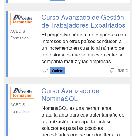
conocer las necesidades y anhelos de
los profesionales que la integran, a fin
de diseñar e implantar sistemas de
Curso Avanzado de Gestión
retribu...
de Trabajadores Expatriados
ACEDIS
El progresivo número de empresas con
Formación
intereses en otros países conducen a
un incremento en cuanto al número de
profesionales que se mueven entre la
compañía matriz y las empresas
subsidiarias. Se trata de trabajadores
525 €
Online
"expatriados"; esto es, aquellos que
realizan su trabajo en un país diferente
a aquel en el que fueron...
Curso Avanzado de
NominaSOL
ACEDIS
NominaSOL es una herramienta
Formación
gratuita apta para cualquier tamaño de
organización, que aporta incluso
soluciones para las posibles
necesidades que se puedan llegar a