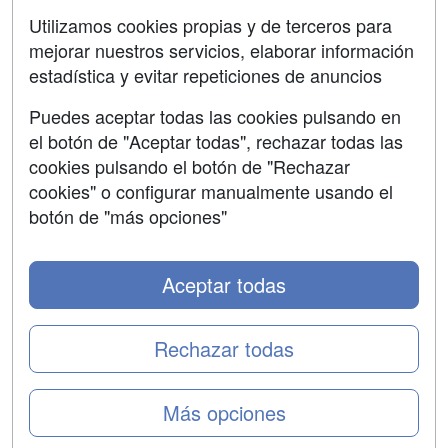
Aviso legal
Utilizamos cookies propias y de terceros para
mejorar nuestros servicios, elaborar información
Copyleft
estadística y evitar repeticiones de anuncios
Puedes aceptar todas las cookies pulsando en
el botón de "Aceptar todas", rechazar todas las
Grupo formazion:
cookies pulsando el botón de "Rechazar
cookies" o configurar manualmente usando el
botón de "más opciones"
Aceptar todas
Rechazar todas
Copyright 2000-2026 Formazion Web, S.L. - Calle
Más opciones
Fermín Caballero, 62 - 28034 Madrid Tel: 91 533 70 78