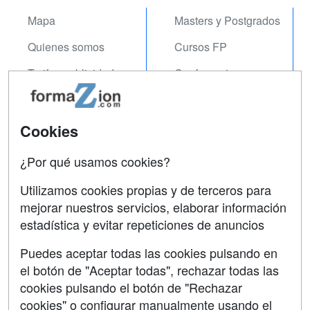
Mapa
Masters y Postgrados
Quienes somos
Cursos FP
Tarifas publicidad
Conferencias
Acceso Usuarios
Carreras
Universitarias
Acceso Centros
Cookies
Oposiciones
¿Por qué usamos cookies?
SÍGUENOS EN:
Contactar
Utilizamos cookies propias y de terceros para
mejorar nuestros servicios, elaborar información
Confidencialidad
estadística y evitar repeticiones de anuncios
Aviso legal
Puedes aceptar todas las cookies pulsando en
Copyleft
el botón de "Aceptar todas", rechazar todas las
cookies pulsando el botón de "Rechazar
cookies" o configurar manualmente usando el