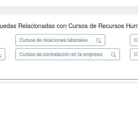
uedas Relacionadas con Cursos de Recursos Hu
Cursos de relaciones laborales
C
Cursos de contratación en la empresa
C
a
Masters y
Contactar
Postgrados
enes somos
Confidenciali
Cursos FP
fas publicidad
Aviso legal
Conferencias
so Usuarios
Copyleft
Carreras