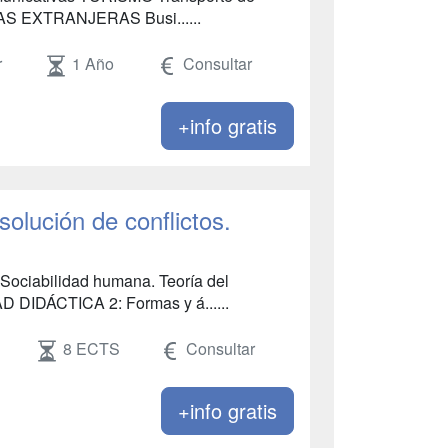
UAS EXTRANJERAS Busi......
r
1 Año
Consultar
+info gratis
olución de conflictos.
Sociabilidad humana. Teoría del
AD DIDÁCTICA 2: Formas y á......
8 ECTS
Consultar
+info gratis