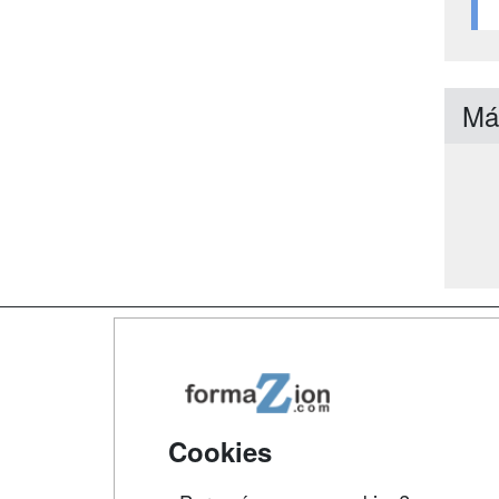
Má
Map
Qui
Tari
Cookies
Acce