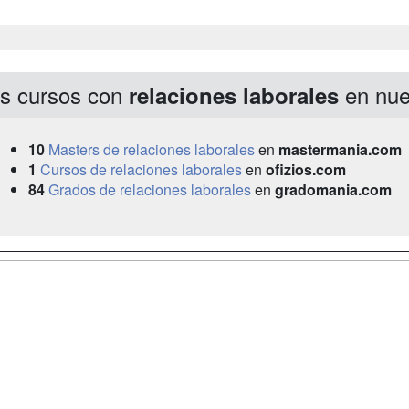
s cursos con
en nue
relaciones laborales
10
Masters de relaciones laborales
en
mastermania.com
1
Cursos de relaciones laborales
en
ofizios.com
84
Grados de relaciones laborales
en
gradomania.com
a
Masters y
Contactar
Postgrados
enes somos
Confidenciali
Cursos FP
fas publicidad
Aviso legal
Conferencias
so Usuarios
Copyleft