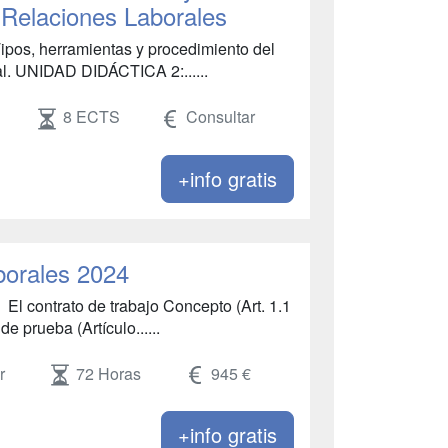
s Relaciones Laborales
os, herramientas y procedimiento del
al. UNIDAD DIDÁCTICA 2:......
8 ECTS
Consultar
+info gratis
borales 2024
ontrato de trabajo Concepto (Art. 1.1
 prueba (Artículo......
r
72 Horas
945 €
+info gratis