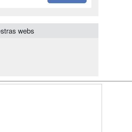
stras webs
SÍGUENOS EN:
dad