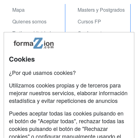
Mapa
Masters y Postgrados
Quienes somos
Cursos FP
Tarifas publicidad
Conferencias
Acceso Usuarios
Carreras
Universitarias
Acceso Centros
Cookies
Oposiciones
¿Por qué usamos cookies?
SÍGUENOS EN:
Contactar
Utilizamos cookies propias y de terceros para
mejorar nuestros servicios, elaborar información
Confidencialidad
estadística y evitar repeticiones de anuncios
Aviso legal
Puedes aceptar todas las cookies pulsando en
Copyleft
el botón de "Aceptar todas", rechazar todas las
cookies pulsando el botón de "Rechazar
cookies" o configurar manualmente usando el