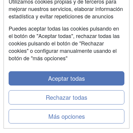
Utilizamos cookies propias y de terceros para
mejorar nuestros servicios, elaborar información
Confidencialidad
estadística y evitar repeticiones de anuncios
Aviso legal
Puedes aceptar todas las cookies pulsando en
Copyleft
el botón de "Aceptar todas", rechazar todas las
cookies pulsando el botón de "Rechazar
cookies" o configurar manualmente usando el
botón de "más opciones"
Grupo formazion:
Aceptar todas
Rechazar todas
Más opciones
Copyright 2000-2026 Formazion Web, S.L. - Calle