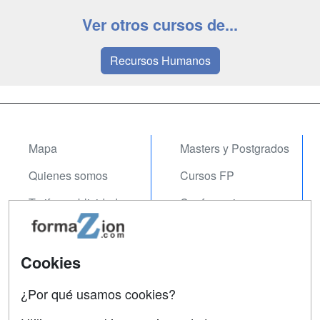
Ver otros cursos de...
Recursos Humanos
Mapa
Masters y Postgrados
Quienes somos
Cursos FP
Tarifas publicidad
Conferencias
Acceso Usuarios
Carreras
Universitarias
Acceso Centros
Cookies
Oposiciones
¿Por qué usamos cookies?
SÍGUENOS EN:
Contactar