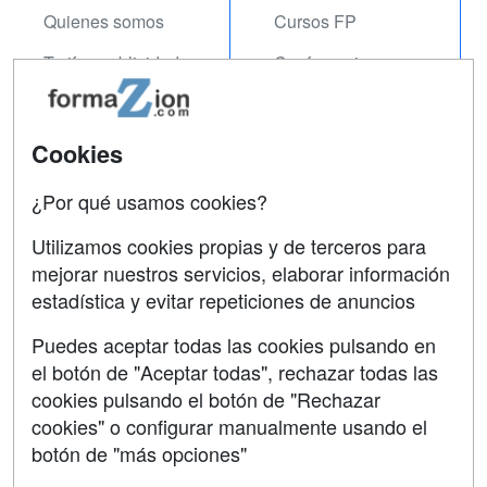
Quienes somos
Cursos FP
Tarifas publicidad
Conferencias
Acceso Usuarios
Carreras
Universitarias
Acceso Centros
Cookies
Oposiciones
¿Por qué usamos cookies?
SÍGUENOS EN:
Contactar
Utilizamos cookies propias y de terceros para
mejorar nuestros servicios, elaborar información
Confidencialidad
estadística y evitar repeticiones de anuncios
Aviso legal
Puedes aceptar todas las cookies pulsando en
Copyleft
el botón de "Aceptar todas", rechazar todas las
cookies pulsando el botón de "Rechazar
cookies" o configurar manualmente usando el
botón de "más opciones"
Grupo formazion: