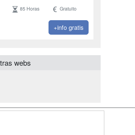
85 Horas
Gratuito
+info gratis
tras webs
SÍGUENOS EN:
dad