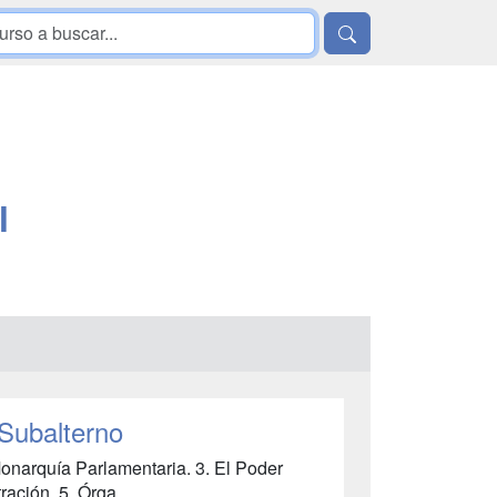
l
Subalterno
Monarquía Parlamentaria. 3. El Poder
ación. 5. Órga......