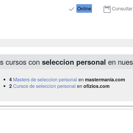
Online
Consultar
s cursos con
en nues
seleccion personal
4
Masters de seleccion personal
en
mastermania.com
2
Cursos de seleccion personal
en
ofizios.com
a
Masters y
Contactar
Postgrados
enes somos
Confidenciali