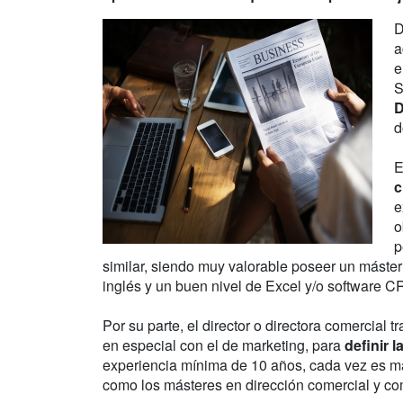
D
a
e
S
D
d
E
c
e
o
p
similar, siendo muy valorable poseer un máster 
inglés y un buen nivel de Excel y/o software CR
Por su parte, el director o directora comercial
en especial con el de marketing, para
definir l
experiencia mínima de 10 años, cada vez es m
como los másteres en dirección comercial y co