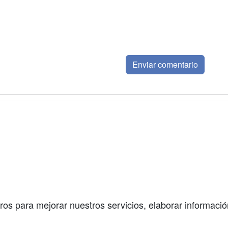
a
Masters y
Contactar
Postgrados
enes somos
Confidenciali
Cursos FP
fas publicidad
Aviso legal
Conferencias
so Usuarios
Copyleft
Carreras
so Centros
Universitarias
ros para mejorar nuestros servicios, elaborar información
Oposiciones