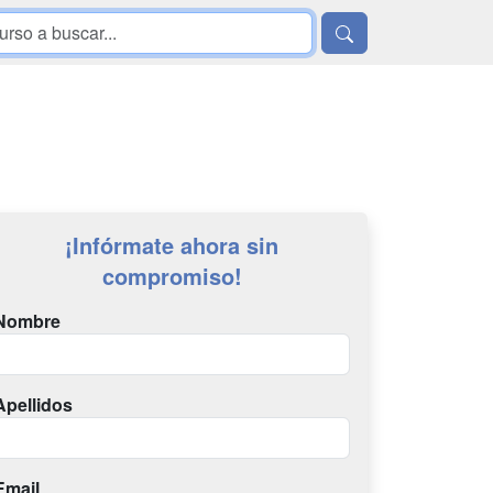
¡Infórmate ahora sin
compromiso!
Nombre
Apellidos
Email