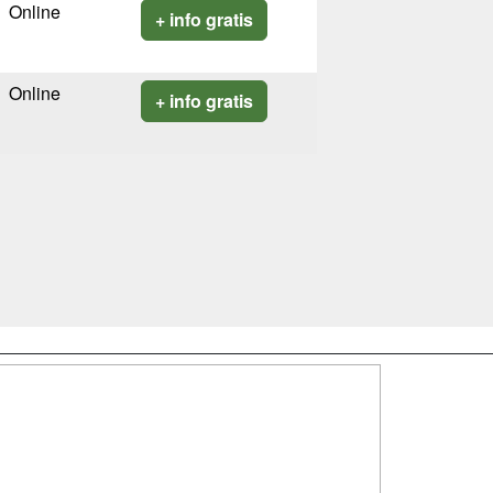
Online
+ info gratis
Online
+ info gratis
SÍGUENOS EN:
dad