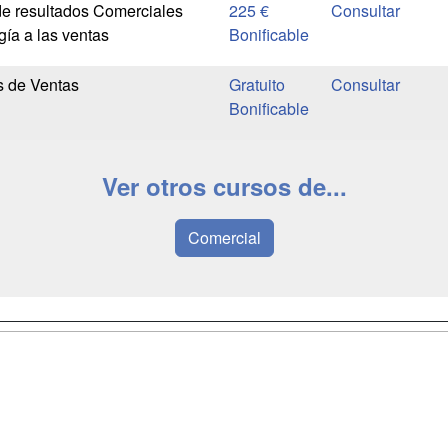
e resultados Comerciales
225 €
gía a las ventas
Bonificable
s de Ventas
Gratuito
Bonificable
Ver otros cursos de...
Comercial
a
Masters y
Contactar
Postgrados
enes somos
Confidenciali
Cursos FP
fas publicidad
Aviso legal