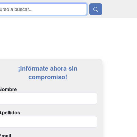
¡Infórmate ahora sin
compromiso!
Nombre
Apellidos
Email