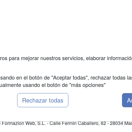
a
Masters y
Contactar
Postgrados
enes somos
Confidenciali
Cursos FP
fas publicidad
Aviso legal
Conferencias
so Usuarios
Copyleft
Carreras
so Centros
Universitarias
ros para mejorar nuestros servicios, elaborar información
Oposiciones
sando en el botón de "Aceptar todas", rechazar todas la
nualmente usando el botón de "más opciones"
Rechazar todas
A
Formazion Web, S.L. - Calle Fermín Caballero, 62 - 28034 Mad