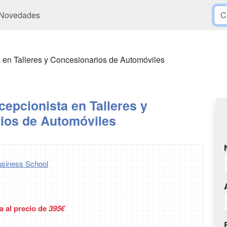
Novedades
 en Talleres y Concesionarios de Automóviles
epcionista en Talleres y
ios de Automóviles
siness School
a al precio de
395€