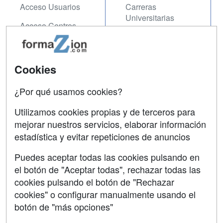
Acceso Usuarios
Carreras
Universitarias
Acceso Centros
Oposiciones
SÍGUENOS EN:
Contactar
Cookies
Confidencialidad
¿Por qué usamos cookies?
Aviso legal
Utilizamos cookies propias y de terceros para
mejorar nuestros servicios, elaborar información
Copyleft
estadística y evitar repeticiones de anuncios
Puedes aceptar todas las cookies pulsando en
el botón de "Aceptar todas", rechazar todas las
Grupo formazion:
cookies pulsando el botón de "Rechazar
cookies" o configurar manualmente usando el
botón de "más opciones"