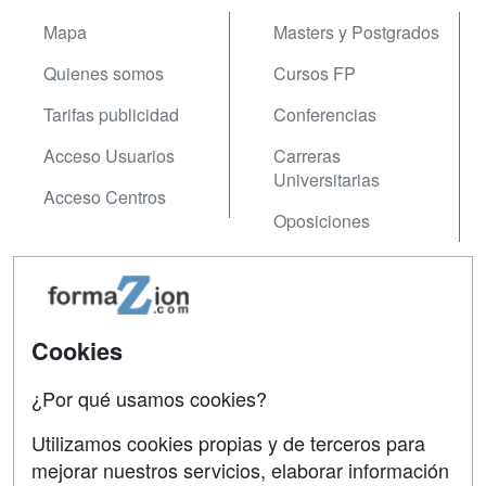
Mapa
Masters y Postgrados
Quienes somos
Cursos FP
Tarifas publicidad
Conferencias
Acceso Usuarios
Carreras
Universitarias
Acceso Centros
Oposiciones
SÍGUENOS EN:
Contactar
Confidencialidad
Cookies
Aviso legal
¿Por qué usamos cookies?
Copyleft
Utilizamos cookies propias y de terceros para
mejorar nuestros servicios, elaborar información