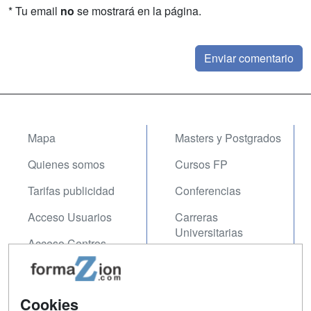
* Tu email
no
se mostrará en la página.
Mapa
Masters y Postgrados
Quienes somos
Cursos FP
Tarifas publicidad
Conferencias
Acceso Usuarios
Carreras
Universitarias
Acceso Centros
Oposiciones
SÍGUENOS EN:
Contactar
Cookies