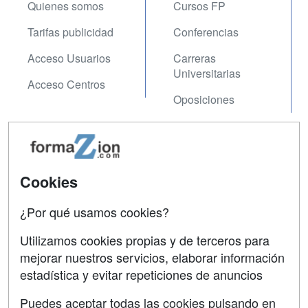
Quienes somos
Cursos FP
Tarifas publicidad
Conferencias
Acceso Usuarios
Carreras
Universitarias
Acceso Centros
Oposiciones
SÍGUENOS EN:
Contactar
Confidencialidad
Cookies
Aviso legal
¿Por qué usamos cookies?
Copyleft
Utilizamos cookies propias y de terceros para
mejorar nuestros servicios, elaborar información
estadística y evitar repeticiones de anuncios
Grupo formazion:
Puedes aceptar todas las cookies pulsando en