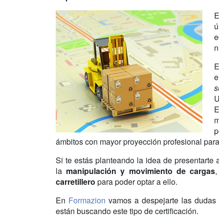
ú
e
n
E
e
s
U
E
m
p
ámbitos con mayor proyección profesional para
Si te estás planteando la idea de presentarte a
la
manipulación y movimiento de cargas
carretillero
para poder optar a ello.
En
Formazion
vamos a despejarte las dudas
están buscando este tipo de certificación.