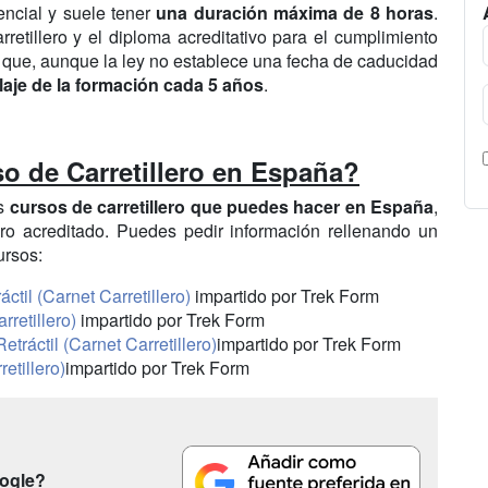
ncial y suele tener
una duración máxima de 8 horas
.
retillero y el diploma acreditativo para el cumplimiento
 que, aunque la ley no establece una fecha de caducidad
claje de la formación cada 5 años
.
 de Carretillero en España?
os
cursos de carretillero que puedes hacer en España
,
llero acreditado. Puedes pedir información rellenando un
ursos:
áctil (Carnet Carretillero)
impartido por Trek Form
rretillero)
impartido por Trek Form
etráctil (Carnet Carretillero)
impartido por Trek Form
etillero)
impartido por Trek Form
oogle?