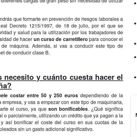
 diferentes cargas de gran peso sin necesidad de utilizar
endrás que formarte en prevención de riesgos laborales a
eal Decreto 1215/1997, de 18 de julio, por el que se
idad y salud para la utilización por los trabajadores de
cesidad de hacer
un curso de carretillero
para conocer el
o de máquina. Además, si vas a conducir este tipo de
net de conducir clase B.
 necesito y cuánto cuesta hacer el
aña?
uele costar entre 50 y 250 euros
dependiendo de la
una empresa, y vas a empezar con este tipo de maquinaria,
rte el curso, ya que
son bonificables
. ¿Qué significa
l o parcialmente, utilizando un crédito que ya pagan a la
y así bonificar el coste del curso en sus cuotas de la
leados sin un gasto adicional significativo.